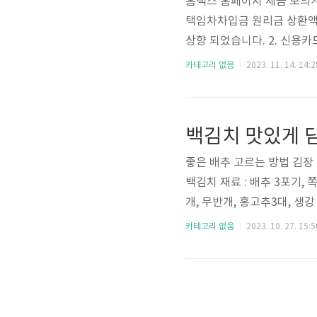
홈택스 홈페이지 세금 모의계
택임차차입금 원리금 상환액 
상향 되었습니다. 2. 신용
급여의 25% 초과 사용금액
카테고리 없음
2023. 11. 14. 14:2
사용금액도 문화비로 분류되어
도 :중소기업 취업자 - 청년,
감면 한도액 연간 150만원 
백김치 맛있게 
니다. 4. 소득세 과세표준 ..
좋은 배추 고르는 방법 김장
백김치 재료 : 배추 3포기, 쪽
개, 무반개, 홍고추3대, 생강
은 다 벗겨 냅니다. 밑동을
카테고리 없음
2023. 10. 27. 15:5
후 소금 한컵을 물에 풀고 뉴
물을 배추 사이 사이에 소금
4. 골고루 잘 뿌렸다면 6
5. 만..