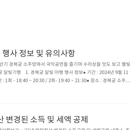
 행사 정보 및 유의사항
하반기 경복궁 소주방에서 국악공연을 즐기며 수라상을 맛도 보고 별
빛기행 1. 경복궁 달빛 야행 행사 정보● 기간 : 2024년 9월 11
 1회 - 18:40 ~ 20:30 / 2회- 19:40 ~ 21:30● 장소 : 경복궁 소주방
 34명 / 1일 68명●관람연령 : 취학 아동 이상(7세이상) 2. 프로
슭수라상 궁중음식체험과 국악공연 ●자경전&흥복전 : 십장생 굴뚝 관
마와 나인의 작은 극 관람 ●집옥재 & 팔우정 : 내부관람 ●건청궁 : 고
원정 : 취향교 건너 ..
산 변경된 소득 및 세액 공제