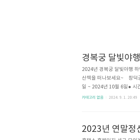
경복궁 달빛야행
2024년 경복궁 달빛야행 
산책을 떠나보세요~ 창덕궁 달
일 ~ 2024년 10월 6일● 시간 :
및 북측권역●참여인원 : 회차당
카테고리 없음
2024. 9. 1. 20:49
그램 안내 ●외소주방 : 도
람 및 해설 ●장고 : 장고마
종의 이야기 작은 극 관람 ●향
2023년 연말정