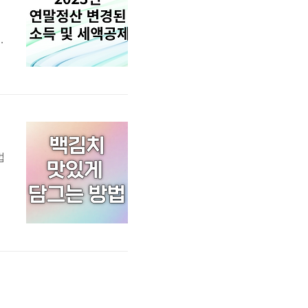
총
한
습
법