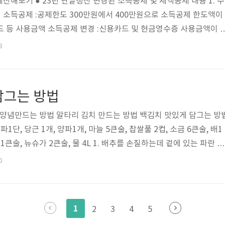
산해보기 ● 23년 연말정산 변경된 소득공제 및 세액공제 내용 1. 주
소득공제 :공제한도 300만원에서 400만원으로 소득공제 한도액이
카드 등 사용금액 소득공제 변경 :신용카드 및 현금영수증 사용금액이 
에 대하여 소득공제가 적용됩니다. 23년도 연말정산부터 영화관람료
8
 공제율이 30% 적용이 됩니다. 3. 중소기업 취업자 소득세 감면 
노인,장애인,경력단절여성→3년 (청년5년) / 70% 감면(청년 90%) /
23년 감면 한도 확대 되어 150만원에서 연간 200만원으로 상향되었
담그는 방법
 양념만드는 방법 알타리 김치 만드는 방법 백김치 맛있게 담그는 방
파1단, 당근 1개, 양파1개, 마늘 5큰술, 찹쌀풀 2컵, 소금 6큰술, 배1
 1큰술, 뉴슈가 2큰술, 물 4L 1. 배추를 손질하는데 겉에 있는 파란 잎
 다 제거하지 마시고 남겨놓는것이 좋습니다. 2. 배추를 깨끗하게 씻은
0
슈가2큰술도 함께 넣어 잘 풀어 줍니다. 3. 소금과 뉴슈가를 잘 녹인
과 함께 넣어줍니다. 잎은 금방 절여지니 소금을 조금만 뿌려줍니다.
기간정도 배추를 절입니다. 중간에 위아래를 바꿔주고 뒤집어도 줍니다.
1
2
3
4
5