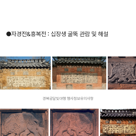
●자경전&흥복전 : 십장생 굴뚝 관람 및 해설
경복궁달빛야행 행사정보유의사항