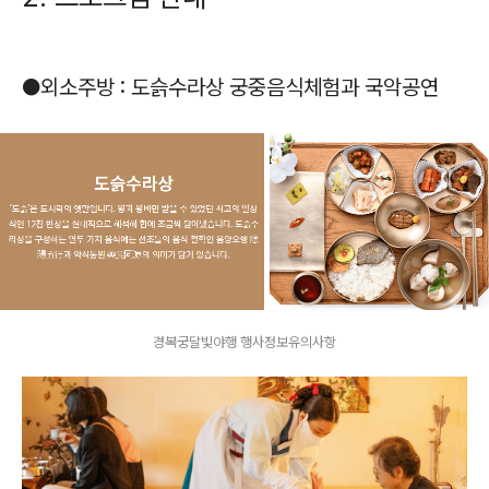
●외소주방 : 도슭수라상 궁중음식체험과 국악공연
경복궁달빛야행 행사정보유의사항