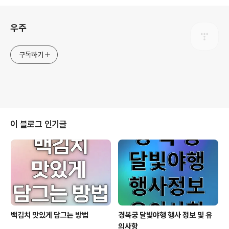
로그 정보
우주
구독하기
이 블로그 인기글
백김치 맛있게 담그는 방법
경복궁 달빛야행 행사 정보 및 유
의사항