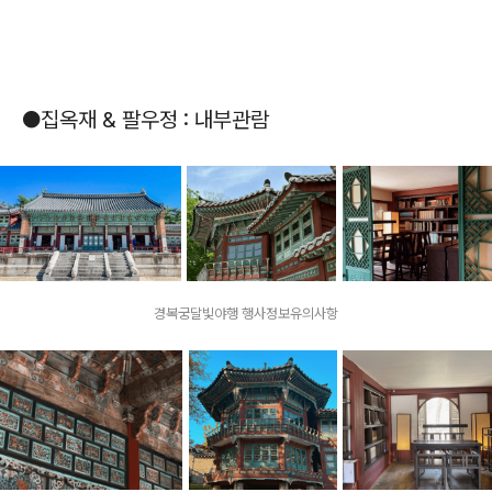
●집옥재 & 팔우정 : 내부관람
경복궁달빛야행 행사정보유의사항