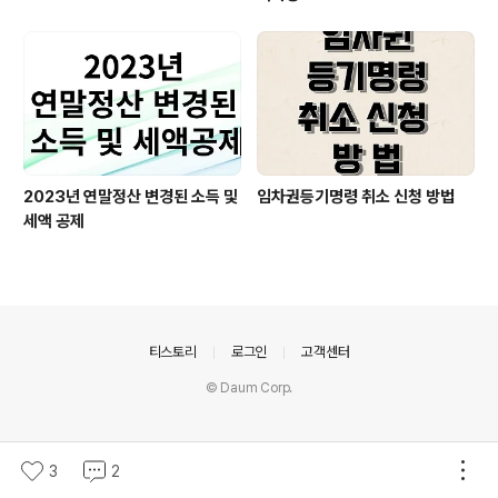
2023년 연말정산 변경된 소득 및
임차권등기명령 취소 신청 방법
세액 공제
의안내
티스토리
로그인
고객센터
© Daum Corp.
3
2