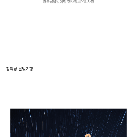
경복궁달빛야행 행사정보유의사항
창덕궁 달빛기행